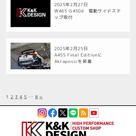
2025年2月27日
W465 G450d 電動サイドステ
ップ取付
2025年2月25日
A45S Final Editionに
Akrapovicを装着
1
2
3
4
5
…
8
»