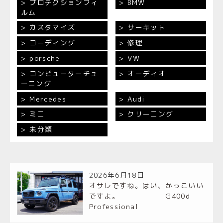
プロテクションフィ
BMW
ルム
カスタマイズ
サーキット
コーディング
修理
porsche
VW
コンピューターチュ
オーディオ
ーニング
Mercedes
Audi
ミニ
クリーニング
未分類
2026年6月18日
オサレですね。はい、かっこいい
ですよ。 G400d
Professional